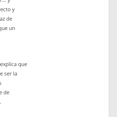
recto y
az de
que un
 explica que
e ser la
s
e de
.