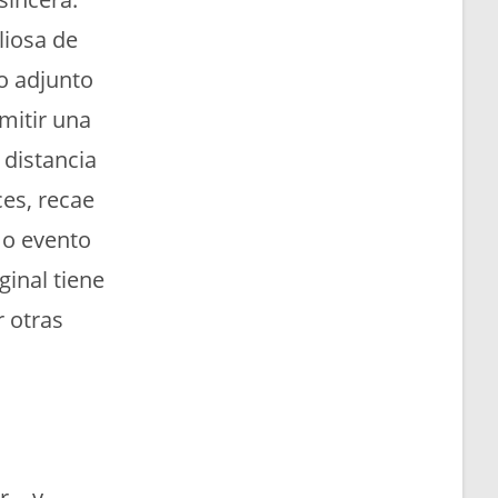
liosa de
to adjunto
mitir una
 distancia
ces, recae
 o evento
ginal tiene
 otras
ar… y