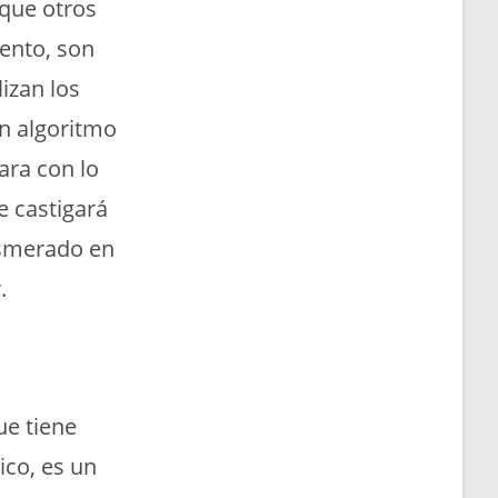
 que otros
ento, son
izan los
n algoritmo
ara con lo
e castigará
 esmerado en
.
ue tiene
ico, es un