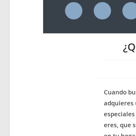
¿Q
Cuando bus
adquieres 
especiales
eres, que 
en tu hogar