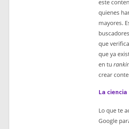
este conten
quienes ha
mayores. E
buscadores
que verific
que ya exis
en tu
ranki
crear conte
La ciencia 
Lo que te a
Google para