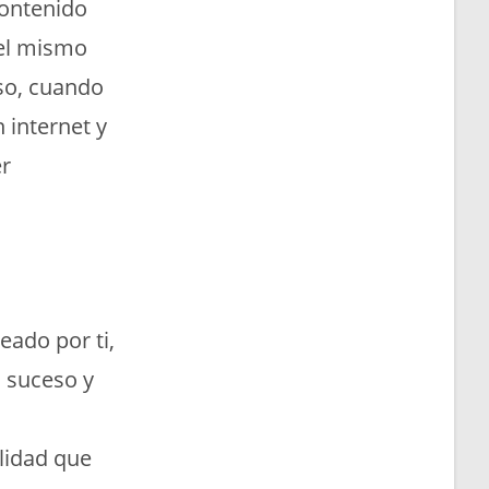
contenido
 el mismo
so, cuando
 internet y
er
eado por ti,
o suceso y
lidad que