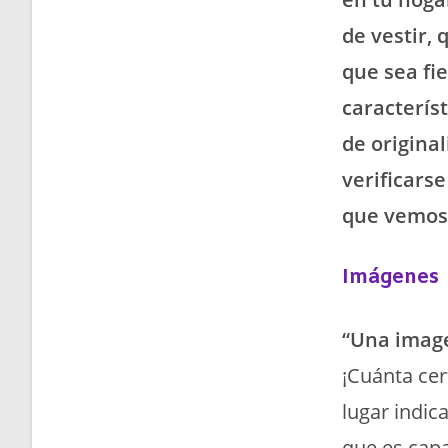
de vestir, 
que sea fi
caracterís
de origina
verificarse
que vemos 
Imágenes
“Una image
¡Cuánta cer
lugar indic
que es capa