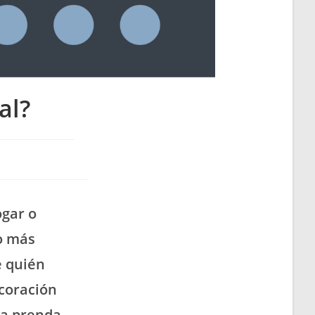
al?
ogar o
o más
e quién
ecoración
 la prenda