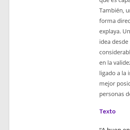
También, un
forma direc
explaya. Un
idea desde 
considerabl
en la valid
ligado a la
mejor posi
personas d
Texto
“A buen en