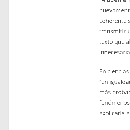
nuevamente 
coherente s
transmitir
texto que 
innecesaria
En ciencias
“en igualda
más probabl
fenómenos 
explicarla 