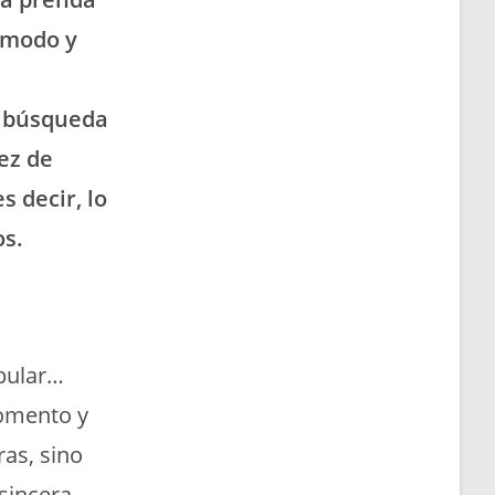
cómodo y
La búsqueda
ez de
s decir, lo
os.
opular…
momento y
as, sino
sincera.