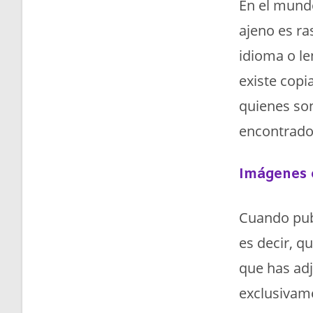
En el mundo
ajeno es r
idioma o le
existe copi
quienes son
encontrado
Imágenes o
Cuando publ
es decir, q
que has adj
exclusivam