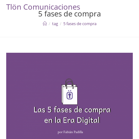
Skip
Tlön Comunicaciones
to
5 fases de compra
content
/
tag
/
5 fases de compra