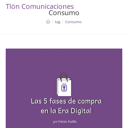
Skip
Tlön Comunicaciones
to
Consumo
content
/
tag
/
Consumo