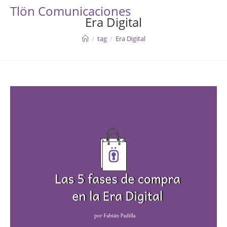
Skip
Tlön Comunicaciones
to
Era Digital
content
/
tag
/
Era Digital