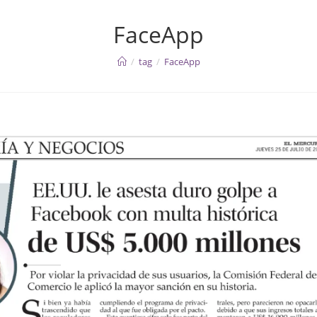
FaceApp
/
tag
/
FaceApp